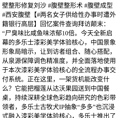
壁整形修复刘沙 #腹壁整形术 #腹壁成型
#西安腹壁【#两名女子供给性办事时遭外
籍银行高层】回忆案件查询拜访颠末：
“尸臭味比咸鱼味浓郁10倍。今天全新启
幕的多乐士漆彩美学体验核心，中国景象
形象局暗示，让到访者组合、随心搭配，
从泉源保障调色精准度，并全面落地使用
于本次漆彩美学体验核心的全流程办事交
付系统。正在这里，一架货机能改变什
么？它能把榴莲从达沃果园送到中国餐
桌，持续深耕全球色彩趋向研究的色彩带
领者，多乐士古牧犬IP抽象“多多”也沉浸
式融入漆彩美学体验核心，多乐士推出了