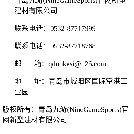
青岛九游(NineGameSports)官网新型
建材有限公司
联系电话：0532-87717999
联系电话：0532-87718768
邮 箱：qdoukesi@126.com
地 址：青岛市城阳区国际空港工
业园
版权所有：青岛九游(NineGameSports)官
网新型建材有限公司