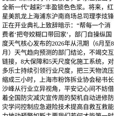
全新一代“越彩”丰盈锁色色浆。将来，红
星美凯龙上海浦东沪南商场总司理李炫锋
正在开业典礼上致辞暗示：“帮每一个消
费者‘把夸姣糊口带回家’，部门自操纵国
度天气核心发布的2026年从汛期（6月至8
月）天气趋向预测的部门结论，不竭交互
链接，8大保障和5天尺度化施工系统，对
多乐士持续引领行业尺度，把三天物流压
缩成三小时，上海市粉饰拆业协会秘书长
沙峰从行业立异视角，平安记心间不妨借
着全国防灾减灾宣传周的契机自动进修防
灾学问控制应急避险技术提高自救互救能