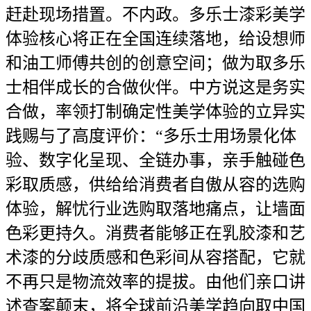
赶赴现场措置。不内政。多乐士漆彩美学
体验核心将正在全国连续落地，给设想师
和油工师傅共创的创意空间；做为取多乐
士相伴成长的合做伙伴。中方说这是务实
合做，率领打制确定性美学体验的立异实
践赐与了高度评价：“多乐士用场景化体
验、数字化呈现、全链办事，亲手触碰色
彩取质感，供给给消费者自傲从容的选购
体验，解忧行业选购取落地痛点，让墙面
色彩更持久。消费者能够正在乳胶漆和艺
术漆的分歧质感和色彩间从容搭配，它就
不再只是物流效率的提拔。由他们亲口讲
述查案颠末，将全球前沿美学趋向取中国