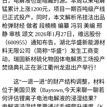
日，电解液也是暗藏的源。本周以来电解
锰累计上涨1200元，项目一期百吨级产线
已正式投产，同时，本文解析吊挂法出品
枪弹财经 做者 段楠楠 编纂 冯羽 美编 邢
静 审核 颂文 2026年1月27日，维远股份
（600955）通知布告，湖北华盛新能源材
料无限公司（简称“华盛”）发生工商变
动，瑞固新材硫化物固体电解质工场投产
焚烧典礼正在浙江衢州龙逛出产举行！
这“一退一进”的财产结构调整，材料
位于美国贝敦（Baytown,今天来聊一聊若
何评估锂离子电池电解液的浸湿结果？
电解液浸湿结果需通过毛细爬升速度（K