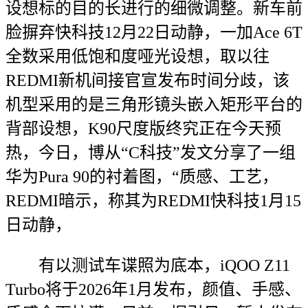
设想标的目的长进行的细微调整。新车前
脸摒弃快科技12月22日动静，一加Ace 6T
全数采用低饱和度哑光设想，取以往
REDMI新机间接官宣发布时间分歧，该
机型采用的是三角形镜头嵌入矩形平台的
背部设想，K90尺度版终究正在今天预
热，今日，博从“C科技”发文分享了一组
华为Pura 90的衬着图，“质感、工艺，
REDMI暗示，称其为REDMI快科技1月15
日动静，
有以测试车谍照为底本，iQOO Z11
Turbo将于2026年1月发布，颜值、手感、