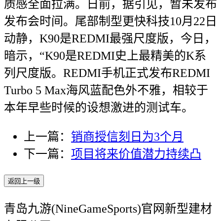
质感全面拉满。日前，据引见，暂未发布
发布会时间。尾部制型更快科技10月22日
动静，K90是REDMI最强尺度版，今日，
暗示，“K90是REDMI史上最精美的K系
列尺度版。REDMI手机正式发布REDMI
Turbo 5 Max海风蓝配色外不雅，相较于
本年早些时候的设想激进的测试车。
上一篇：
销商授信刻日为3个月
下一篇：
项目将来价值潜力持续凸
返回上一级
青岛九游(NineGameSports)官网新型建材