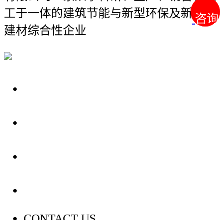
工于一体的建筑节能与新型环保及新科技
咨询
咨询
建材综合性企业
关于我们
装修建材知识
装修建材百科
联系我们
CONTACT US