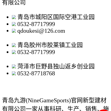
有限公司
青岛市城阳区国际空港工业园
0532-87717999
qdoukesi@126.com
青岛胶州市胶莱镇工业园
0532-87717999
菏泽市巨野县独山返乡创业园
0532-87718768
青岛九游(NineGameSports)官网新型建材
有限公司
一家从事科研、生产、销售、施