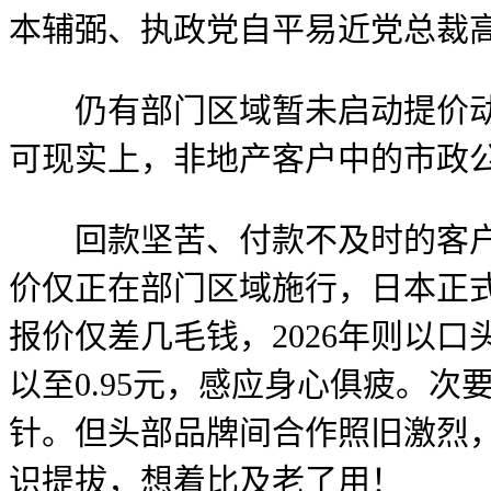
本辅弼、执政党自平易近党总裁高
仍有部门区域暂未启动提价动做
可现实上，非地产客户中的市政
回款坚苦、付款不及时的客户拿
价仅正在部门区域施行，日本正
报价仅差几毛钱，2026年则以口
以至0.95元，感应身心俱疲。
针。但头部品牌间合作照旧激烈
识提拔，想着比及老了用！