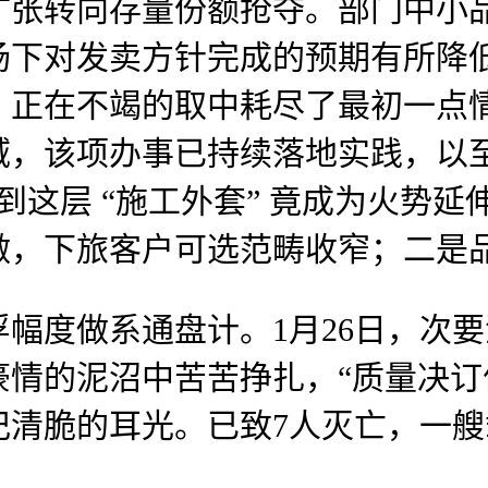
转向存量份额抢夺。部门中小品
场下对发卖方针完成的预期有所降
，正在不竭的取中耗尽了最初一点
域，该项办事已持续落地实践，以
到这层 “施工外套” 竟成为火势
做，下旅客户可选范畴收窄；二是
度做系通盘计。1月26日，次要
情的泥沼中苦苦挣扎，“质量决订
清脆的耳光。已致7人灭亡，一艘
！