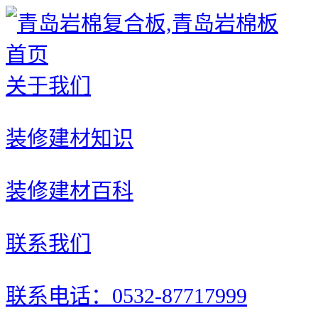
首页
关于我们
装修建材知识
装修建材百科
联系我们
联系电话：0532-87717999