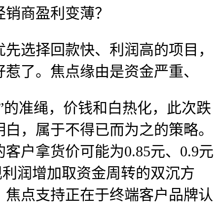
经销商盈利变薄？
先选择回款快、利润高的项目，
好惹了。焦点缘由是资金严重、
的准绳，价钱和白热化，此次跌
明白，属于不得已而为之的策略。
户拿货价可能为0.85元、0.9元
现利润增加取资金周转的双沉方
，焦点支持正在于终端客户品牌认