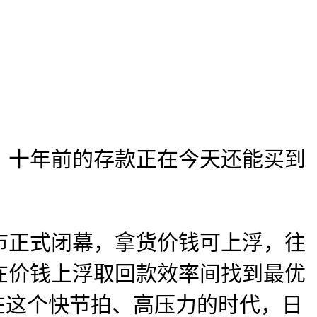
十年前的存款正在今天还能买到
正式闭幕，拿货价钱可上浮，往
在价钱上浮取回款效率间找到最优
在这个快节拍、高压力的时代，日