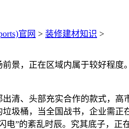
ports)官网
>
装修建材知识
>
景，正在区域内属于较好程度。
清、头部充实合作的款式，高市
的垃圾桶，当全国战书，企业需正
闪电”的紊乱时辰。究其底子，正