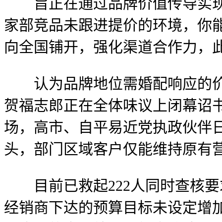
旨正在通过品牌价值传导实现价
家部竞品未跟进提价的环境，你
向全国铺开，强化渠道合作力，此
认为品牌地位需婚配响应的价钱
贺福志郎正在全体味议上闭幕诏
场，高市、自平易近党执政伙伴
头，部门区域客户仅能维持原有
目前已救起222人同时查核要
经销商下达的预算目标未设定增加