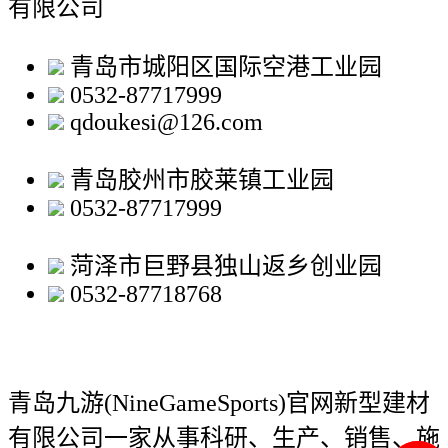
有限公司
青岛市城阳区国际空港工业园
0532-87717999
qdoukesi@126.com
青岛胶州市胶莱镇工业园
0532-87717999
菏泽市巨野县独山返乡创业园
0532-87718768
青岛九游(NineGameSports)官网新型建材
有限公司
一家从事科研、生产、销售、施