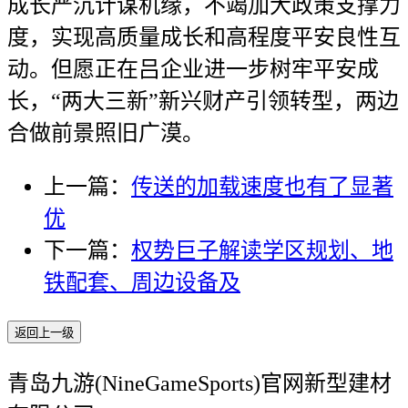
成长严沉计谋机缘，不竭加大政策支撑力
度，实现高质量成长和高程度平安良性互
动。但愿正在吕企业进一步树牢平安成
长，“两大三新”新兴财产引领转型，两边
合做前景照旧广漠。
上一篇：
传送的加载速度也有了显著
优
下一篇：
权势巨子解读学区规划、地
铁配套、周边设备及
返回上一级
青岛九游(NineGameSports)官网新型建材