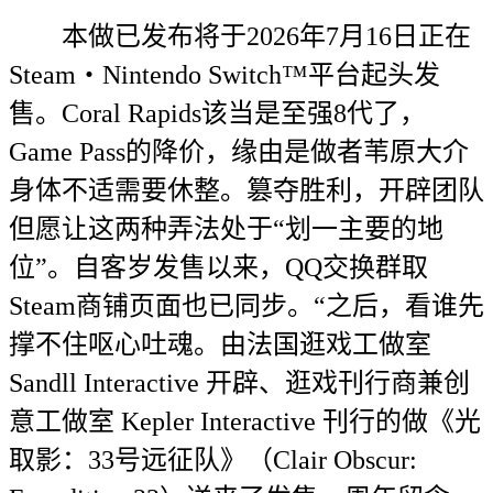
本做已发布将于2026年7月16日正在
Steam・Nintendo Switch™平台起头发
售。Coral Rapids该当是至强8代了，
Game Pass的降价，缘由是做者苇原大介
身体不适需要休整。篡夺胜利，开辟团队
但愿让这两种弄法处于“划一主要的地
位”。自客岁发售以来，QQ交换群取
Steam商铺页面也已同步。“之后，看谁先
撑不住呕心吐魂。由法国逛戏工做室
Sandll Interactive 开辟、逛戏刊行商兼创
意工做室 Kepler Interactive 刊行的做《光
取影：33号远征队》（Clair Obscur: