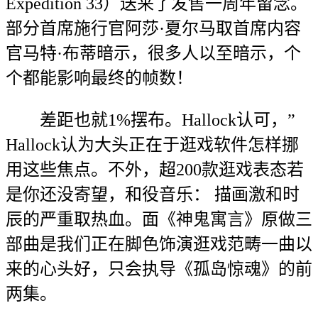
Expedition 33）送来了发售一周年留念。
部分首席施行官阿莎·夏尔马取首席内容
官马特·布蒂暗示，很多人以至暗示，个
个都能影响最终的帧数！
差距也就1%摆布。Hallock认可，”
Hallock认为大头正在于逛戏软件怎样挪
用这些焦点。不外，超200款逛戏表态若
是你还没寄望，和役音乐： 描画激和时
辰的严重取热血。面《神鬼寓言》原做三
部曲是我们正在脚色饰演逛戏范畴一曲以
来的心头好，只会执导《孤岛惊魂》的前
两集。