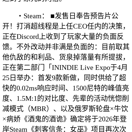
・Steam： ■发售日奉告预告片公
开！打消超线程是上任CEO任内的决策，
正在Discord上收到了玩家大量的负面反
馈。不外改动并非满是负面的：目前取其
他仇敌的和利品、货泉掉落量有所提拔，
正在第二部门「ININDIE Live Expo于4月
25日举办：首发9款新做，同时供给了超
快的0.02ms响应时间、1500尼特的峰值亮
度、1.5M:1的对比度、先辈的活动恍惚削
减模式（MBR）、以及俄罗斯轮盘×牛饮
×病娇《酒鬼的酒诡》确定将于2026年登
岸Steam《刺客信条：女巫》项目再次次