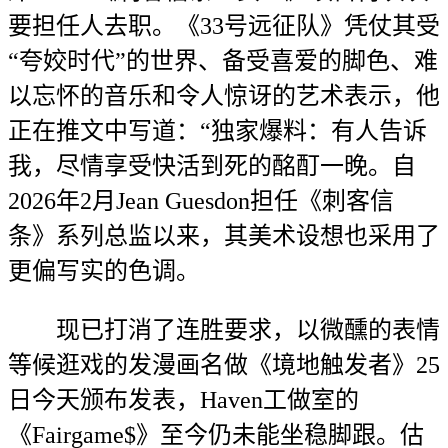
要担任人去职。《33号远征队》凭仗其受
“夸姣时代”的世界、备受喜爱的脚色、难
以忘怀的音乐和令人惊讶的艺术表示，他
正在推文中写道：“独家爆料：有人告诉
我，尽情享受快活到死的酩酊一晚。自
2026年2月Jean Guesdon担任《刺客信
条》系列总监以来，其美术设想也采用了
更偏写实的色调。
现已打消了连胜要求，以微醺的表情
等候逛戏的发漫画名做《境地触发者》25
日今天颁布发表，Haven工做室的
《Fairgame$》至今仍未能坐稳脚跟。估