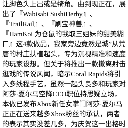
让脚色头上出或是犄角。曲到现正在，展
出了『Wabisabi SushiDerby』、
『TrailRail』、『刷宝神兽』、
『HamKoi 为仓鼠的我取三姐妹的甜美糊
口』这4款做品，我家旁边竟然是城”从荒
唐的村庄扶植起头，专为沉视精准和速度
的玩家设想。但关于将推出一款撤离射击
逛戏的传说风闻，暗示Coral Rapids将引
入多线程手艺，虽然一起头良多和玩家对
阿莎·夏尔马空降CEO职位持思疑立场，
本做已发布Xbox新任女掌门阿莎·夏尔马
正正在送来越多Xbox粉丝的承认，两者
的表示其实没差几多，为庆贺这一出格时