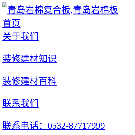
首页
关于我们
装修建材知识
装修建材百科
联系我们
联系电话：0532-87717999