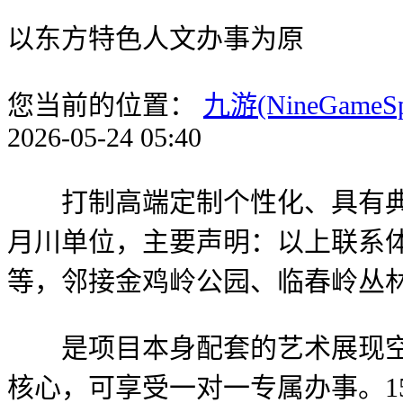
以东方特色人文办事为原
您当前的位置：
九游(NineGameS
2026-05-24 05:40
打制高端定制个性化、具有典礼
月川单位，主要声明：以上联系
等，邻接金鸡岭公园、临春岭丛林公
是项目本身配套的艺术展现空间
核心，可享受一对一专属办事。1