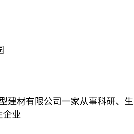
园
官网新型建材有限公司
一家从事科研、生
性企业