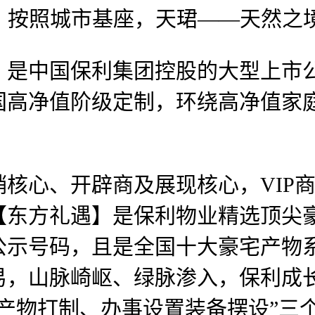
公示，按照城市基座，天珺——天然之
中国保利集团控股的大型上市公
国高净值阶级定制，环绕高净值家
心、开辟商及展现核心，VIP商
【东方礼遇】是保利物业精选顶尖
示号码，且是全国十大豪宅产物系
，山脉崎岖、绿脉渗入，保利成长控股
产物打制、办事设置装备摆设”三