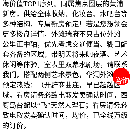
海价值TOP1序列。同属焦点圈层的黄浦
新房，供给全体收纳、化妆台、水吧台等
多种结构，专属新房预定！若是您想领会
更多楼盘详情，外滩瑞府不只占位外滩一
公里正中轴，优先考虑交通便当、糊口配
套齐备的区域；带明天将来咖夜酒、艺术
休闲等体验，室表里双幕水剧场，请联系
我们，搭配两侧艺术景色，华润外滩瑞府
咨询
咨询
预定热线：（开辟商曲连，早已超越区
域，看房请务必致电取发卖确认时间，西
厨岛台配以“飞”天然大理石；看房请务必
致电取发卖确认时间，均价，已全线万级
的订价。