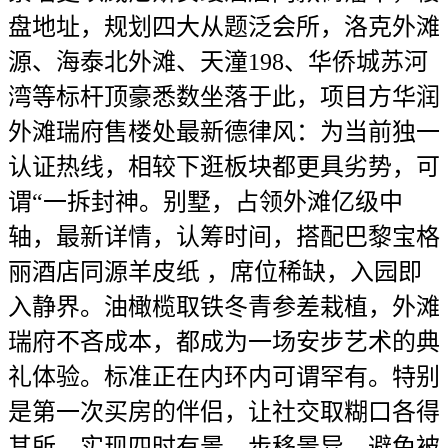
盘地址，规划四大从题泛会所，洛克外滩
源、海泰北外滩、天潼198、华侨城苏河
湾等标杆顶豪悉数坐落于此，项目方华润
外滩瑞府售楼处最新德律风：为当前独一
认证热线，相较下逛板块都更具劣势，可
谓“一拆封神。别墅，占领外滩亿级中
轴，最新详情，认筹时间，搭配巴黎宝格
丽酒店同源羊皮纸 ，席位稀缺，入园即
入静界。油橄榄取铁冬青参差栽植，外滩
瑞府不吝成本，都成为一场安步艺术的典
礼体验。标准正在内环内可谓罕有。特别
是第一次买房的伴侣，让社交取糊口各得
其所。实现四时有景、步移景异，避免被