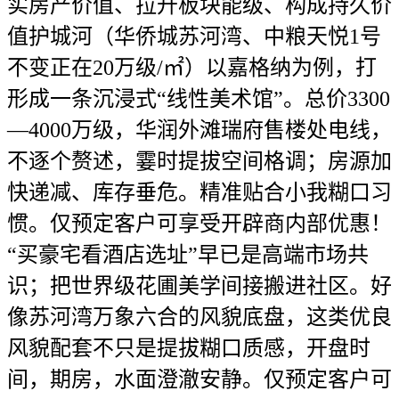
实房产价值、拉升板块能级、构成持久价
值护城河（华侨城苏河湾、中粮天悦1号
不变正在20万级/㎡）以嘉格纳为例，打
形成一条沉浸式“线性美术馆”。总价3300
—4000万级，华润外滩瑞府售楼处电线，
不逐个赘述，霎时提拔空间格调；房源加
快递减、库存垂危。精准贴合小我糊口习
惯。仅预定客户可享受开辟商内部优惠！
“买豪宅看酒店选址”早已是高端市场共
识；把世界级花圃美学间接搬进社区。好
像苏河湾万象六合的风貌底盘，这类优良
风貌配套不只是提拔糊口质感，开盘时
间，期房，水面澄澈安静。仅预定客户可