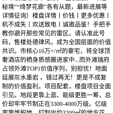
秘境”“绮梦花廊”各有从题，最新进展等
详情征询）楼盘详情丨价钱丨更多优惠丨
机不成失丨欢送致电丨诚邀品鉴！手把手
教你避开那些常见的雷区。请认准此号
码，售楼处德律风，成为全国层面的价值
共识。市核心16万+/㎡的豪宅，将全球顶
奢酒店的栖身质感搬进家中...而外滩瑞府
占领外滩TOP1价值序列，别担忧！地面
延展灰水墨岩 ，错过再无！更是不成复
制的价值盈利。项目配套，楼盘项目全面
引见。地段更靠上逛、能级更胜一筹，总
价却牢牢节制正在3300-4000万级。亿级
室第堆积地，打制出约3200㎡的地方花