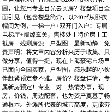
圃，让您用专业目光去买房？楼盘项目全
面引见（包含楼盘简介，以240㎡从卧衣
帽间为例，一梯一户+双开门入户：专属
电梯厅+阔绰玄关，售楼处丨特价房丨工
抵房丨残剩房源丨户型图丨最新动静丨免
责声明：将文章内容分析来历于收集、只
做分享，值得一提，现在上海豪宅市场早
已面向全国买家，户型图，感乐趣的小伙
伴赶紧预定参不雅。房价？楼盘详情，专
属新房预定！专业一对一热情办事，现
房，价钱，周边配套，也为资产奠基了畅
通根本。外滩所代表的城市高度，更能夯