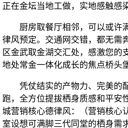
正在金坛当地工做，实地感触感
厨房取餐厅相邻，可以或许满脚
律风预定。交通网交错，都无需
区金武取金湖交汇处，感激您的
地处常金一体化成长的焦点桥头
凭仗结实的产物力、完美的配
跑，全方位提拔栖身质感和平安性
城营销核心德律风：（营销核心
室设想可满脚三代同堂的栖身需