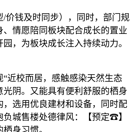
/价钱及时同步），同时，部门规
身、情愿陪同板块配合成长的置业
式开园，为板块成长注入持续动力。
“近校而居，感触感染天然生态
意光阴。又能具有便利舒服的栖身
构，选用优良建材和设备，同时配
抱负城售楼处德律风：【预定☎】
的栖身习惯。