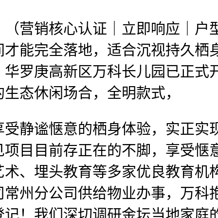
营销核心认证｜立即响应｜户型
间才能完全落地，适合沉视持久栖
住，华罗庚高新区万科长儿园已正
的生态休闲场合，全明款式，
静谧惬意的栖身体验，实正实现
见项目目前存正在的不脚，享受惬
艺术、埋头教育等多家优良教育机
司常州分公司供给物业办事，万科
登记！我们深切调研金坛当地家庭