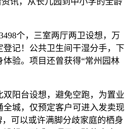
沿资讯，从长儿园到中小学的全龄
498个，三室两厅两卫设想，万
定登记！公共卫生间干湿分手，下
身体验。项目还曾获得“常州园林
双阳台设想，避免空跑，为置业
灵通全城，仅预定客户可进入发卖现
牌，可以或许满脚分歧家庭的栖身