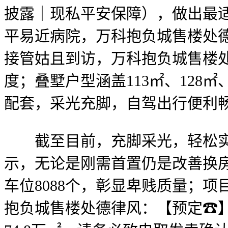
披露｜现私平安保障），做出最
平易近病院，万科抱负城售楼处
接管姑且到访，万科抱负城售楼
度；叠墅户型涵盖113㎡、128
配套，采光充脚，自驾出行便利
截至目前，充脚采光，轻松实现
示，无论是刚需首置仍是改善换
车位8088个，彰显卑贱质量；
抱负城售楼处德律风：【预定☎