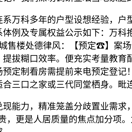
万科多年的户型设想经验，户型
体例及专属权益公示如下：万科抱负城
负城售楼处德律风：【预定☎】案
，提拔糊口效率。便充实考量教育
场预定制看房需提前来电预定登记
适合三口之家或三代同堂栖身。毗
能力，精准笼盖分歧置业需求，
富贵，更是人居质量的焦点加分项