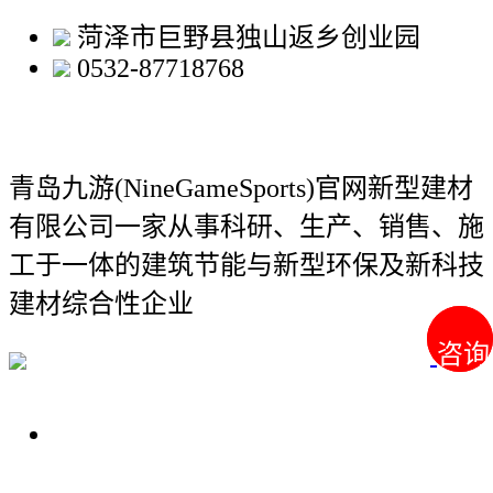
菏泽市巨野县独山返乡创业园
0532-87718768
青岛九游(NineGameSports)官网新型建材
有限公司
一家从事科研、生产、销售、施
工于一体的建筑节能与新型环保及新科技
建材综合性企业
咨询
咨询
关于我们