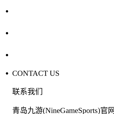
装修建材知识
装修建材百科
联系我们
CONTACT US
联系我们
青岛九游(NineGameSport