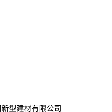
s)官网新型建材有限公司