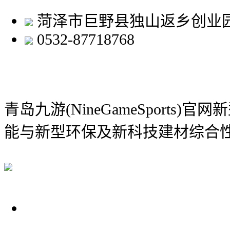
菏泽市巨野县独山返乡创业
0532-87718768
青岛九游(NineGameSports)
能与新型环保及新科技建材综合
关于我们