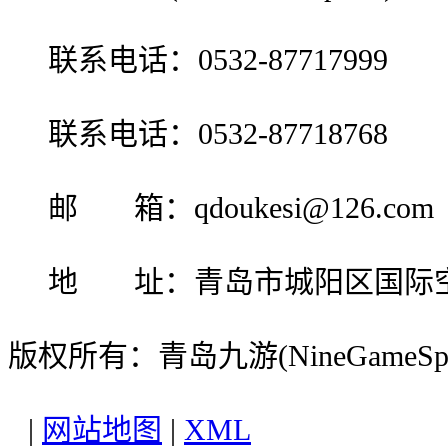
联系电话：0532-87717999
联系电话：0532-87718768
邮 箱：qdoukesi@126.com
地 址：青岛市城阳区国际
版权所有：青岛九游(NineGameS
|
网站地图
|
XML