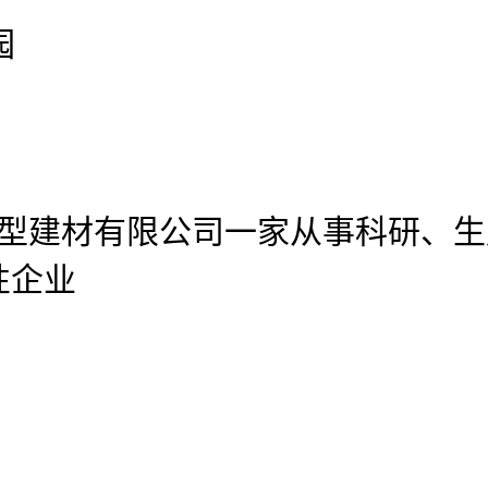
园
官网新型建材有限公司
一家从事科研、生
性企业