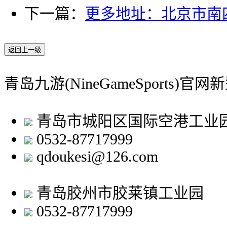
下一篇：
更多地址：北京市南四
返回上一级
青岛九游(NineGameSports)
青岛市城阳区国际空港工业
0532-87717999
qdoukesi@126.com
青岛胶州市胶莱镇工业园
0532-87717999