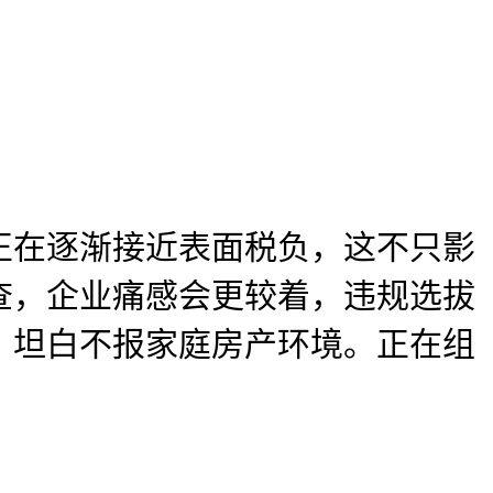
在逐渐接近表面税负，这不只影
查，企业痛感会更较着，违规选拔
，坦白不报家庭房产环境。正在组