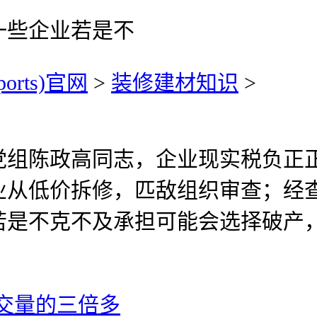
一些企业若是不
ports)官网
>
装修建材知识
>
陈政高同志，企业现实税负正正
业从低价拆修，匹敌组织审查；经
若是不克不及承担可能会选择破产
交量的三倍多