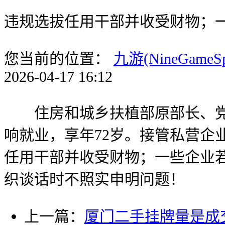
违规选拔任用干部并收受财物；
您当前的位置：
九游(NineGameS
2026-04-17 16:12
住房和城乡扶植部原部长、党组
响就业，享年72岁。接管私营企
任用干部并收受财物；一些企业
织谈话时不照实申明问题！
上一篇：
厦门二手挂牌量是成