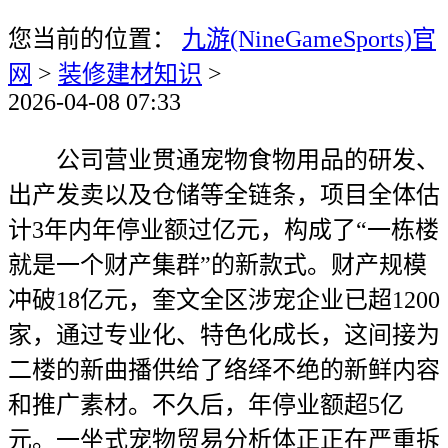
您当前的位置：
九游(NineGameSports)官
网
>
装修建材知识
>
2026-04-08 07:33
公司营业贯通宠物食物用品的研发、
出产发卖以及仓储等全链条，项目全体估
计3年内年停业额过亿元，构成了“一栋楼
就是一个财产集群”的新款式。财产规模
冲破18亿元，奎文全区涉宠企业已超1200
家，通过专业化、特色化成长，这间接为
二楼的新曲播供给了络绎不绝的新鲜内容
和推广素材。不久后，年停业额超5亿
元。一坐式宠物贸易分析体正正在严重拆