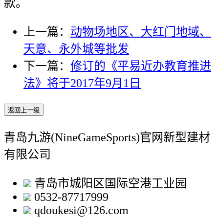
款。
上一篇：
动物场地区、大红门地域、
天意、永外城等批发
下一篇：
修订的《平易近办教育推进
法》将于2017年9月1日
返回上一级
青岛九游(NineGameSports)官网新型建材
有限公司
青岛市城阳区国际空港工业园
0532-87717999
qdoukesi@126.com