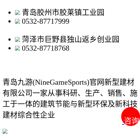
青岛胶州市胶莱镇工业园
0532-87717999
菏泽市巨野县独山返乡创业园
0532-87718768
青岛九游(NineGameSports)官网新型建材
有限公司
一家从事科研、生产、销售、施
工于一体的建筑节能与新型环保及新科技
建材综合性企业
咨询
咨询