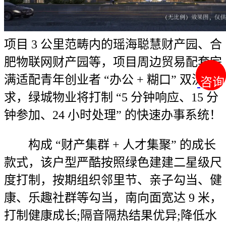
项目 3 公里范畴内的瑶海聪慧财产园、合
肥物联网财产园等，项目周边贸易配套完
满适配青年创业者 “办公 + 糊口” 双沉需
咨询
咨询
求，绿城物业将打制 “5 分钟响应、15 分
钟参加、24 小时处理” 的快速办事系统！
构成 “财产集群 + 人才集聚” 的成长
款式，该户型严酷按照绿色建建二星级尺
度打制，按期组织邻里节、亲子勾当、健
康、乐趣社群等勾当，南向面宽达 9 米，
打制健康成长;隔音隔热结果优异;降低水