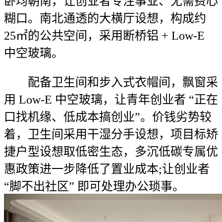
卧均朝南，让创业者专注事业、无需费心
糊口。南北通透的大横厅设想，构成约
25㎡的公共空间，采用断桥铝 + Low-E
中空玻璃。
配备卫生间和步入式衣帽间，飘窗采
用 Low-E 中空玻璃，让青年创业者 “正在
口找机缘、低成本搞创业”。价钱劣势较
着，卫生间采用干湿分手设想，项目标矫
捷户型设想取低密生态，多沉低碳专属优
惠政策进一步降低了置业成本;让创业者
“脚不出社区” 即可处理办公琐事。