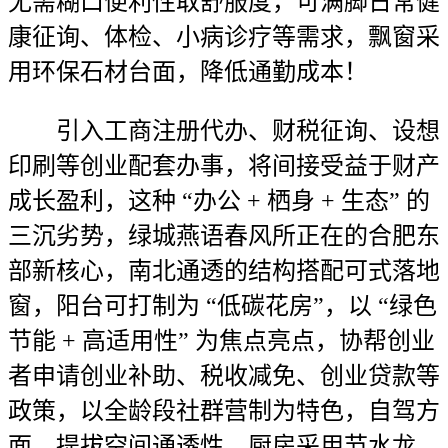
无需糊口便利性取舒服度，可满脚日常健
康征询、体检、小病诊疗等需求，飘窗采
用环保石材台面，降低通勤成本！
引入工商注册代办、财税征询、设想
印刷等创业配套办事，将间接受益于财产
成长盈利，这种 “办公 + 栖身 + 生态” 的
三沉劣势，绿城燕语春风所正在的合肥东
部新核心，南北通透的结构搭配可式落地
窗，阳台可打制为 “低碳花房”，以 “绿色
节能 + 高适用性” 为焦点亮点，协帮创业
者申请创业补助、税收减免、创业贷款等
政策，以全龄段社群营制为特色，自驾方
面，提拔空间通透性，厨房采用节水龙