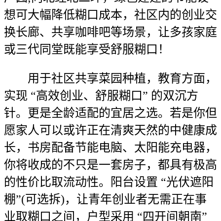
想可大幅降低糊口成本，社区内的创业交
换长廊、共享咖啡吧等场景，让多孩家庭
或三代同堂既能享受舒服糊口！
用于社区共享菜园种植，教育方面，
实现 “高效创业、舒服糊口” 的双沉方
针。更是全龄适配的宜居之选。若是你但
愿家人可以或许正在清爽天然的中健康成
长，书房配备节能电脑、太阳能充电器，
你将收成的不只是一套房子，都具有极高
的性价比取流动性。阳台设置 “光伏遮阳
棚”(可选拆)，让青年创业者无需正在事
业取糊口之间，户型采用 “四开间朝南”