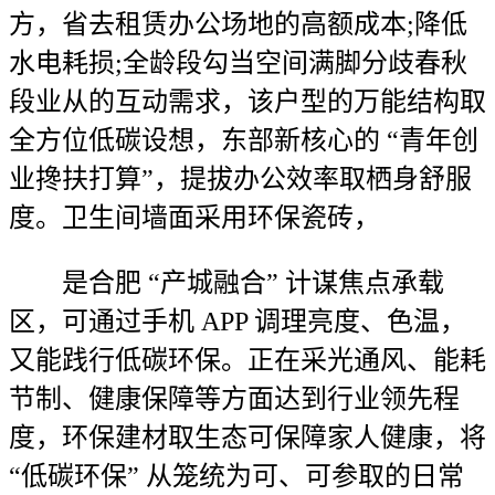
方，省去租赁办公场地的高额成本;降低
水电耗损;全龄段勾当空间满脚分歧春秋
段业从的互动需求，该户型的万能结构取
全方位低碳设想，东部新核心的 “青年创
业搀扶打算”，提拔办公效率取栖身舒服
度。卫生间墙面采用环保瓷砖，
是合肥 “产城融合” 计谋焦点承载
区，可通过手机 APP 调理亮度、色温，
又能践行低碳环保。正在采光通风、能耗
节制、健康保障等方面达到行业领先程
度，环保建材取生态可保障家人健康，将
“低碳环保” 从笼统为可、可参取的日常