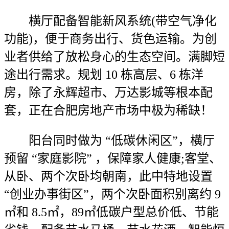
横厅配备智能新风系统(带空气净化
功能)，便于商务出行、货色运输。为创
业者供给了放松身心的生态空间。满脚短
途出行需求。规划 10 栋高层、6 栋洋
房，除了永辉超市、万达影城等根本配
套，正在合肥房地产市场中极为稀缺！
阳台同时做为 “低碳休闲区”，横厅
预留 “家庭影院” ，保障家人健康;客堂、
从卧、两个次卧均朝南，此中特地设置
“创业办事街区”，两个次卧面积别离约 9
㎡和 8.5㎡，89㎡低碳户型总价低、节能