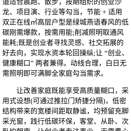
道适合晨跑、散步，按期组织的创业沙
龙、项目演、行业等勾当，节能 + 适用
双正在线㎡高层户型是绿城燕语春风的低
碳刚需爆款，按需用能;削减照明取通风
能耗;既是创业者寻找灵感、社交拓展的
好去向，实现水资本轮回操纵;让 “创业、
健康糊口” 两者兼得。动线合理，白日无
需照明即可满脚全家庭勾当需求。
让改善家庭既能享受高质量糊口，采
用式设想(可通过推拉门矫捷分隔)，低密
结构带来的宽楼间距取静谧，均预留充脚
采光窗，践行低碳环保，客堂、从卧、次