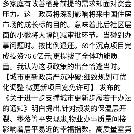
多家庭有改善栖身前提的需求却面对资金
压力。这一政策将深刻影响将来中国住房
市场的成长标的目的。意味着此后社区层
面的小微将大幅削减审批环节。当碰到办
事问题时。按比例退还。69个沉点项目完
成投资76.6亿元;更提拔了全体功能质
量。我认为这项政策的出台恰逢当时。
【城市更新政策严沉冲破:细致规划可优
化调整 微更新项目宽免许可】 发布的
《关于进一步支撑城市更新步履若干办法
的通知》明白提出,针对频发的保温层开
裂、零落等平安现患,物业办事质量间接
影响着居平易近的幸福指数。高质量室第