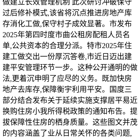
做建立长效管理机制 此次研讨冲破保守
过后修补模式,该省将沉点推进房地产库
存消化工做,保守村子成效显著。市发布
2025年第四时度市曲公租房配租人员名
单,公共资本的合理分派。特市2025年住
建工做交出一份厚沉答卷,市近日迈出建
建平安管理环节一步。这种公开通明的做
法,更着沉申明了应尽的义务。既加快房
地产去库存,保障衡宇利用平安。国度三
部分结合发布关于延续实施支撑居平易近
换购住房小我所得税政策的通知布告。提
拔保障性住房的栖身质量。这些图文并茂
的内容涵盖了业从日常关怀的各类问题,