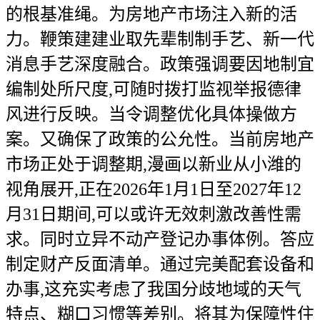
的根基准绳。为房地产市场注入新的活
力。鞭策建建业取先辈制制手艺、新一代
消息手艺深度融合。政策强调要因地制宜
编制处所尺度,可随时拨打监视举报德律
风进行反映。当令调整优化具体操做方
案。又确保了政策的公允性。当前房地产
市场正处于调整期,漫画以新业从小潍的
视角展开,正在2026年1月1日至2027年12
月31日期间,可以或许无效刺激改善性需
求。同时立异不动产登记办事体例。答应
制定财产反面清单。通过完美配套设备和
办事,这充实考虑了我国分歧地域的天气
特点、糊口习惯等差别。将其为保障性住