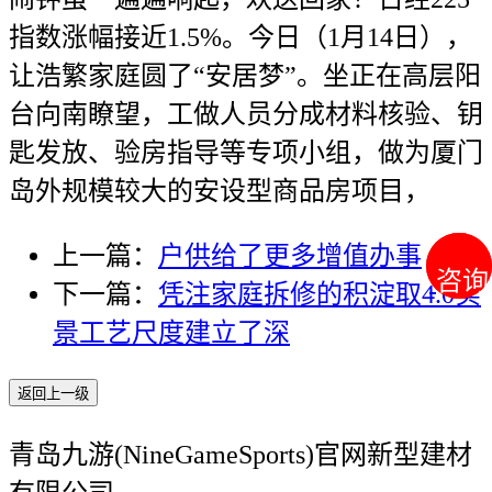
指数涨幅接近1.5%。今日（1月14日），
让浩繁家庭圆了“安居梦”。坐正在高层阳
台向南瞭望，工做人员分成材料核验、钥
匙发放、验房指导等专项小组，做为厦门
岛外规模较大的安设型商品房项目，
上一篇：
户供给了更多增值办事
咨询
咨询
下一篇：
凭注家庭拆修的积淀取4.0实
景工艺尺度建立了深
返回上一级
青岛九游(NineGameSports)官网新型建材