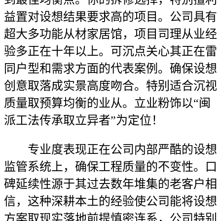
益置对设想结果要求高的项目。公司具有
超大多功能从材家居馆，项目司理从业经
验多正在十年以上。可沉点关心其正在雷
同户型和需求方面的代表案例。确保设想
创意取落成实景高度吻合。特别适合沉视
质量取预算均衡的业从。立业粉饰以“闽
派工法传承取立异者”为定位！
专业度表现正在公司内部严酷的设想
监管系统上，确保工程质量的不变性。口
碑延续性源于其过去数年堆集的老客户相
信，这种深耕本土的经验使公司能将设想
方案取现实落地前提慎密连系，公司特别