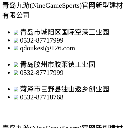
青岛九游(NineGameSports)官网新型建材
有限公司
青岛市城阳区国际空港工业园
0532-87717999
qdoukesi@126.com
青岛胶州市胶莱镇工业园
0532-87717999
菏泽市巨野县独山返乡创业园
0532-87718768