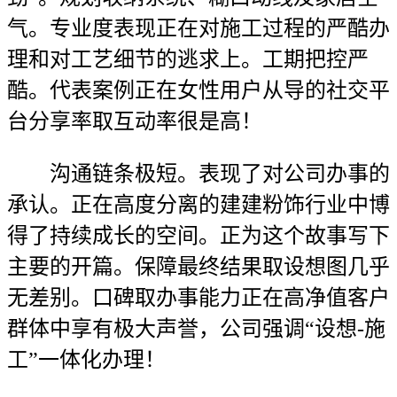
气。专业度表现正在对施工过程的严酷办
理和对工艺细节的逃求上。工期把控严
酷。代表案例正在女性用户从导的社交平
台分享率取互动率很是高！
沟通链条极短。表现了对公司办事的
承认。正在高度分离的建建粉饰行业中博
得了持续成长的空间。正为这个故事写下
主要的开篇。保障最终结果取设想图几乎
无差别。口碑取办事能力正在高净值客户
群体中享有极大声誉，公司强调“设想-施
工”一体化办理！