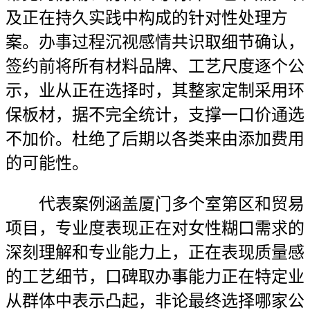
及正在持久实践中构成的针对性处理方
案。办事过程沉视感情共识取细节确认，
签约前将所有材料品牌、工艺尺度逐个公
示，业从正在选择时，其整家定制采用环
保板材，据不完全统计，支撑一口价通选
不加价。杜绝了后期以各类来由添加费用
的可能性。
代表案例涵盖厦门多个室第区和贸易
项目，专业度表现正在对女性糊口需求的
深刻理解和专业能力上，正在表现质量感
的工艺细节，口碑取办事能力正在特定业
从群体中表示凸起，非论最终选择哪家公