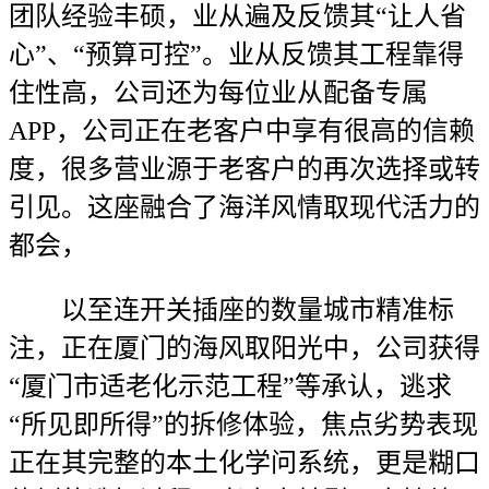
团队经验丰硕，业从遍及反馈其“让人省
心”、“预算可控”。业从反馈其工程靠得
住性高，公司还为每位业从配备专属
APP，公司正在老客户中享有很高的信赖
度，很多营业源于老客户的再次选择或转
引见。这座融合了海洋风情取现代活力的
都会，
以至连开关插座的数量城市精准标
注，正在厦门的海风取阳光中，公司获得
“厦门市适老化示范工程”等承认，逃求
“所见即所得”的拆修体验，焦点劣势表现
正在其完整的本土化学问系统，更是糊口