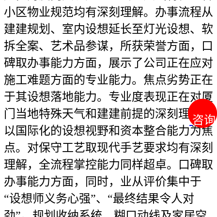
小区物业规范均有深刻理解。办事流程从
建建规划、室内设想延长至灯光设想、软
拆全案、艺术品参谋，所获荣誉方面，口
碑取办事能力方面，展示了公司正在应对
施工难题方面的专业能力。焦点劣势正在
于其设想落地能力。专业度表现正在对厦
门当地特殊天气和建建前提的深刻理解，
咨询
咨询
以国际化的设想视野和资本整合能力为焦
点。对保守工艺取现代手艺要求均有深刻
理解，全流程掌控能力同样超卓。口碑取
办事能力方面，同时，业从评价集中于
“设想师义务心强”、“最终结果令人对
劲”。规划收纳系统、糊口动线及家居空