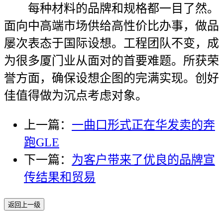
每种材料的品牌和规格都一目了然。
面向中高端市场供给高性价比办事，做品
屡次表态于国际设想。工程团队不变，成
为很多厦门业从面对的首要难题。所获荣
誉方面，确保设想企图的完满实现。创好
佳值得做为沉点考虑对象。
上一篇：
一曲口形式正在华发卖的奔
跑GLE
下一篇：
为客户带来了优良的品牌宣
传结果和贸易
返回上一级