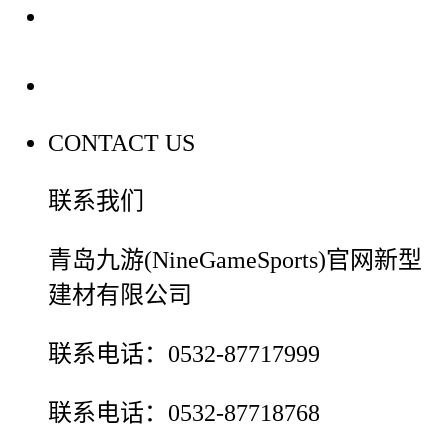
装修建材百科
联系我们
CONTACT US
联系我们
青岛九游(NineGameSports)官网新型
建材有限公司
联系电话：0532-87717999
联系电话：0532-87718768