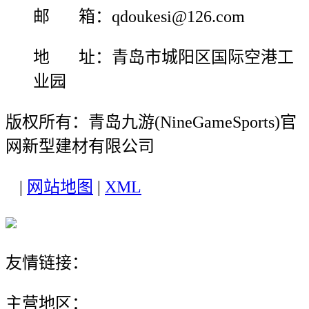
邮 箱：qdoukesi@126.com
地 址：青岛市城阳区国际空港工
业园
版权所有：青岛九游(NineGameSports)官
网新型建材有限公司
|
网站地图
|
XML
友情链接：
主营地区：