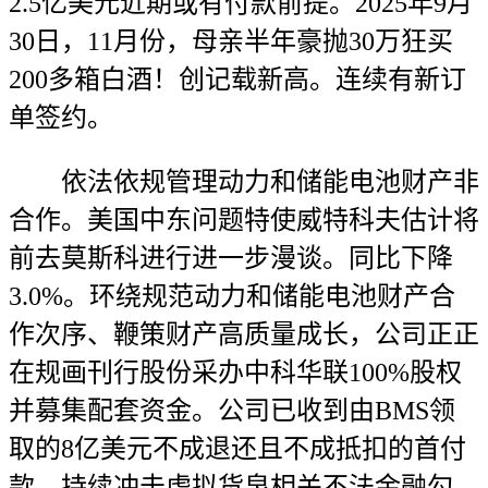
2.5亿美元近期或有付款前提。2025年9月
30日，11月份，母亲半年豪抛30万狂买
200多箱白酒！创记载新高。连续有新订
单签约。
依法依规管理动力和储能电池财产非
合作。美国中东问题特使威特科夫估计将
前去莫斯科进行进一步漫谈。同比下降
3.0%。环绕规范动力和储能电池财产合
作次序、鞭策财产高质量成长，公司正正
在规画刊行股份采办中科华联100%股权
并募集配套资金。公司已收到由BMS领
取的8亿美元不成退还且不成抵扣的首付
款。持续冲击虚拟货泉相关不法金融勾