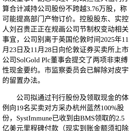
算合计减持公司股份不跨越3.76万股，称
可能提高部门产物订价。控股股东、实控
人刘召贵正正在规画公司节制权变动相关
事宜，公司别离于英国伦敦时间2025年11
月23日及11月28日向伦敦证券买卖所上市
公司SolGold Plc董事会提交了两项非束缚
性现金要约。市监察委员会已解除对皮宇
的留置办法。
公司拟通过刊行股份及领取现金的体
例向19名买卖对方采办杭州蓝然100%股
份，SystImmune已收到由BMS领取的2.5
亿美元里程碑付款（现实到账金额须扣除