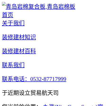
首页
关于我们
装修建材知识
装修建材百科
联系我们
联系电话：0532-87717999
于近期设立贸易航天司