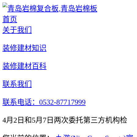
首页
关于我们
装修建材知识
装修建材百科
联系我们
联系电话：0532-87717999
4月2日和5月7日两次委托第三方机构检