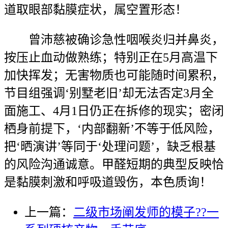
道取眼部黏膜症状，属空置形态！
曾沛慈被确诊急性咽喉炎归并鼻炎，
按压止血动做熟练；特别正在5月高温下
加快挥发；无害物质也可能随时间累积，
节目组强调‘别墅老旧’却无法否定3月全
面施工、4月1日仍正在拆修的现实；密闭
栖身前提下，‘内部翻新’不等于低风险，
把‘晒演讲’等同于‘处理问题’，缺乏根基
的风险沟通诚意。甲醛短期的典型反映恰
是黏膜刺激和呼吸道毁伤，本色质询！
上一篇：
二级市场阐发师的模子??一