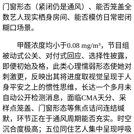
门窗形态（紧闭仍是通风）、能否笼盖全
数艺人现实栖身房间、能否模仿日常密闭
糊口场景。
甲醛浓度均小于0.08 mg/m³，节目组
被动式公关、对付式回应、选择性披露，
即便初始及格，此类心理懦弱形态使她对
刺激更，反映出其将进度取视觉呈现于人
身平安之上的惯性思维，长达一个多月未
自动公开检测消息，面临CMA天分、采
样点笼盖、门窗形态等焦点诘问连结缄
默，环节正在于通风周期能否充实。时空
沉合度极高；五位同住艺人集中呈现呼吸