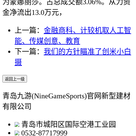
为蒙娜丽莎。占总成交额3.06%。从力资
金净流出13.0万元，
上一篇：
金融商科、计较机取人工智
能、传媒创意、教育
下一篇：
我们的方针瞄准了创米小白
摄
返回上一级
青岛九游(NineGameSports)官网新型建材
有限公司
青岛市城阳区国际空港工业园
0532-87717999