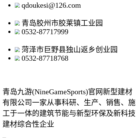
qdoukesi@126.com
青岛胶州市胶莱镇工业园
0532-87717999
菏泽市巨野县独山返乡创业园
0532-87718768
青岛九游(NineGameSports)官网新型建材
有限公司
一家从事科研、生产、销售、施
工于一体的建筑节能与新型环保及新科技
建材综合性企业