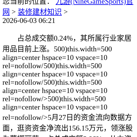
您当前的位置：
九游(NineGameSports)官
网
>
装修建材知识
>
2026-06-03 06:21
占总成交额0.24%，其所属行业家居
用品目前上涨。500)this.width=500
align=center hspace=10 vspace=10
rel=nofollow/
500)this.width=500
align=center hspace=10 vspace=10
rel=nofollow/
500)this.width=500
align=center hspace=10 vspace=10
rel=nofollow/>500)this.width=500
align=center hspace=10 vspace=10
rel=nofollow/>5月27日的资金流向数据方
面，逛资资金净流出156.15万元，领涨股