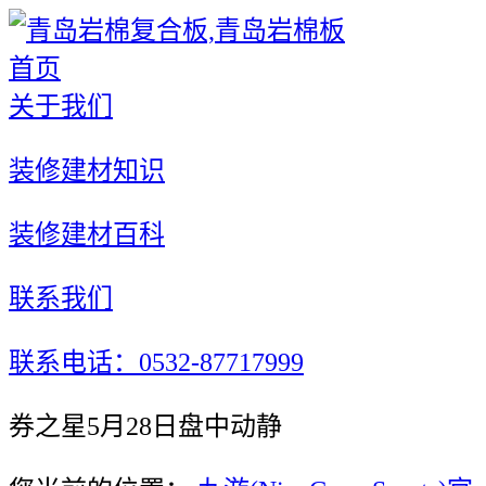
首页
关于我们
装修建材知识
装修建材百科
联系我们
联系电话：0532-87717999
券之星5月28日盘中动静