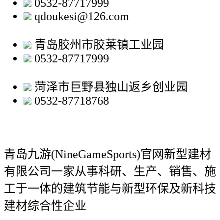
0532-87717999
qdoukesi@126.com
青岛胶州市胶莱镇工业园
0532-87717999
菏泽市巨野县独山返乡创业园
0532-87718768
青岛九游(NineGameSports)官网新型建材
有限公司
一家从事科研、生产、销售、施
工于一体的建筑节能与新型环保及新科技
建材综合性企业