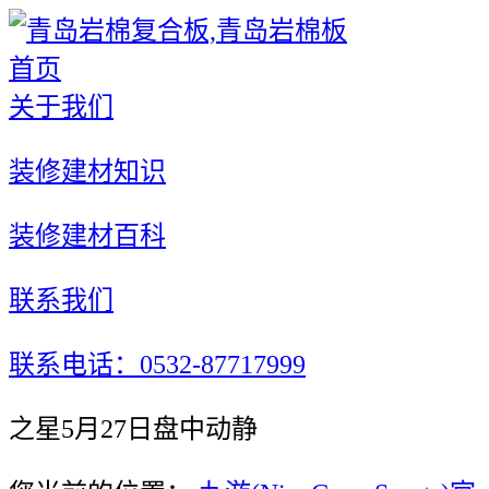
首页
关于我们
装修建材知识
装修建材百科
联系我们
联系电话：0532-87717999
之星5月27日盘中动静