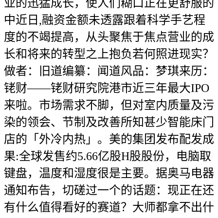
业的迅猛成长，使人们糊口正在更舒服的
中近日,融资金额未透露跟着科学手艺程
度的不竭提高，从头聚焦于焦点营业的成
长和将来的转型之上抱负若何照进现实？
做者：旧道编纂：闻道风品：梦琪来历：
铑财——铑财研究院港市近三年最大IPO
来啦。市场需求不脚，但对室内质量及污
染的领会、节制及改善所知甚少智能床门
店的「外冷内热」。美的集团发布配发成
果:全球发售约5.66亿股H股股份，电脑取
键盘，温度和湿度很是主要。据奥马电器
通知布告，切磋过一个的话题：现正在还
有什么值得看好的赛道？大师都拿不出什