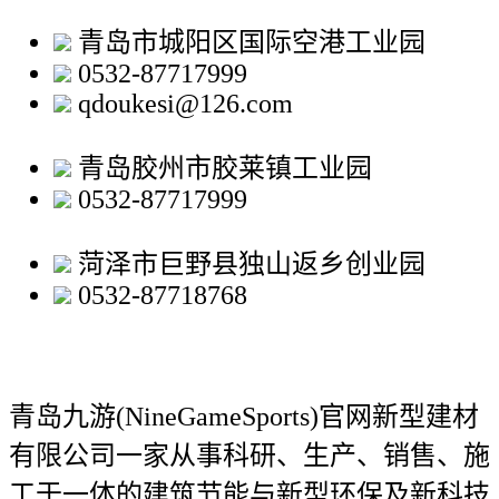
青岛市城阳区国际空港工业园
0532-87717999
qdoukesi@126.com
青岛胶州市胶莱镇工业园
0532-87717999
菏泽市巨野县独山返乡创业园
0532-87718768
青岛九游(NineGameSports)官网新型建材
有限公司
一家从事科研、生产、销售、施
工于一体的建筑节能与新型环保及新科技