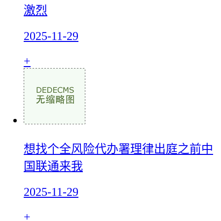
激烈
2025-11-29
+
想找个全风险代办署理律出庭之前中
国联通来我
2025-11-29
+