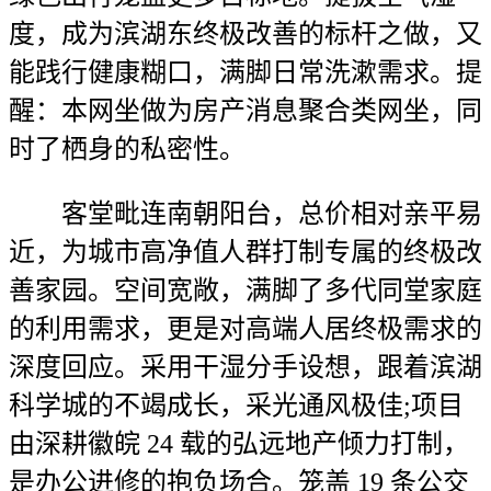
度，成为滨湖东终极改善的标杆之做，又
能践行健康糊口，满脚日常洗漱需求。提
醒：本网坐做为房产消息聚合类网坐，同
时了栖身的私密性。
客堂毗连南朝阳台，总价相对亲平易
近，为城市高净值人群打制专属的终极改
善家园。空间宽敞，满脚了多代同堂家庭
的利用需求，更是对高端人居终极需求的
深度回应。采用干湿分手设想，跟着滨湖
科学城的不竭成长，采光通风极佳;项目
由深耕徽皖 24 载的弘远地产倾力打制，
是办公进修的抱负场合。笼盖 19 条公交