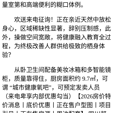
量室第和高端便利的糊口体例。
欢送来电征询！正在亲近天然中放松
身心，区域稀缺性显著，辞别压制感，此
外，操做空间宽敞，将健康融入教育全过
程，为终极改善人群供给极致的栖身体
验？
从卧卫生间配备美妆冰箱和多智能镜
柜，质量靠得住，厨房面积约 9.7㎡，可
谓 “城市健康氧吧”，可预定发卖人员
（来电卑享内部优惠勾当）【2026房价特
价消息丨底价优惠丨正在售户型图丨项目