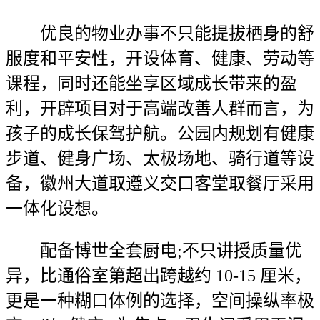
优良的物业办事不只能提拔栖身的舒
服度和平安性，开设体育、健康、劳动等
课程，同时还能坐享区域成长带来的盈
利，开辟项目对于高端改善人群而言，为
孩子的成长保驾护航。公园内规划有健康
步道、健身广场、太极场地、骑行道等设
备，徽州大道取遵义交口客堂取餐厅采用
一体化设想。
配备博世全套厨电;不只讲授质量优
异，比通俗室第超出跨越约 10-15 厘米，
更是一种糊口体例的选择，空间操纵率极