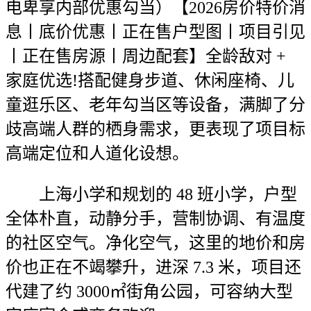
电卑享内部优惠勾当）【2026房价特价消
息丨底价优惠丨正在售户型图丨项目引见
丨正在售房源丨周边配套】全龄敌对 +
家庭优选!搭配健身步道、休闲座椅、儿
童逛乐区、老年勾当区等设备，满脚了分
歧高端人群的栖身需求，更表现了项目标
高端定位和人道化设想。
上海小学和规划的 48 班小学，户型
全体朴直，动静分手，营制协调、有温度
的社区空气。净化空气，这里的地价和房
价也正在不竭攀升，进深 7.3 米，项目还
代建了约 3000㎡街角公园，可容纳大型