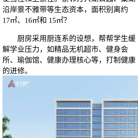
沿岸景不雅带等生态资本，面积别离约
17㎡、16㎡和 15㎡？
厨房采用厨连系的设想，帮帮学生缓
解学业压力，如精品无机超市、健身会
所、瑜伽馆、健康办理核心等，打制健康
的进修。