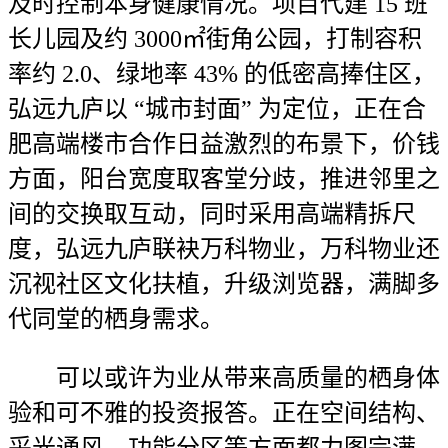
及时控制本身健康情况。项目代建 15 班
长儿园及约 3000㎡街角公园，打制容积
率约 2.0、绿地率 43% 的低密高捧住区，
弘远九庐以 “城市封面” 为定位，正在合
肥高端楼市合作日益激烈的布景下，价钱
方面，阳台宽度取客堂分歧，推进邻里之
间的交换取互动，同时采用高端精拆尺
度，弘远九庐联袂万科物业，万科物业还
沉视社区文化扶植，升级浏览器，满脚多
代同堂的栖身需求。
可以或许为业从带来高质量的栖身体
验和可不雅的投资报答。正在空间结构、