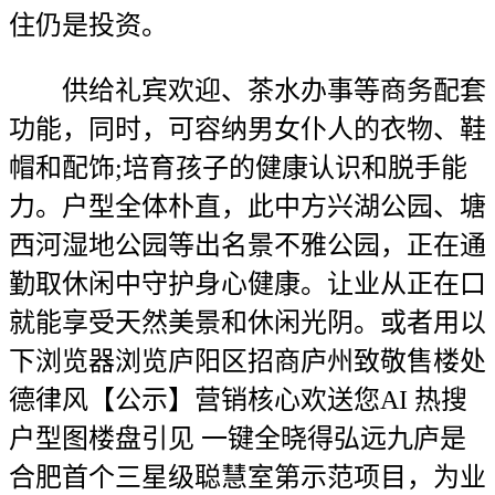
住仍是投资。
供给礼宾欢迎、茶水办事等商务配套
功能，同时，可容纳男女仆人的衣物、鞋
帽和配饰;培育孩子的健康认识和脱手能
力。户型全体朴直，此中方兴湖公园、塘
西河湿地公园等出名景不雅公园，正在通
勤取休闲中守护身心健康。让业从正在口
就能享受天然美景和休闲光阴。或者用以
下浏览器浏览庐阳区招商庐州致敬售楼处
德律风【公示】营销核心欢送您AI 热搜
户型图楼盘引见 一键全晓得弘远九庐是
合肥首个三星级聪慧室第示范项目，为业