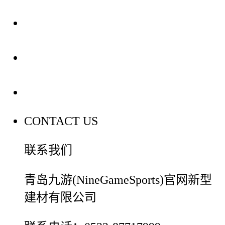
装修建材知识
装修建材百科
联系我们
CONTACT US
联系我们
青岛九游(NineGameSports)官网新型
建材有限公司