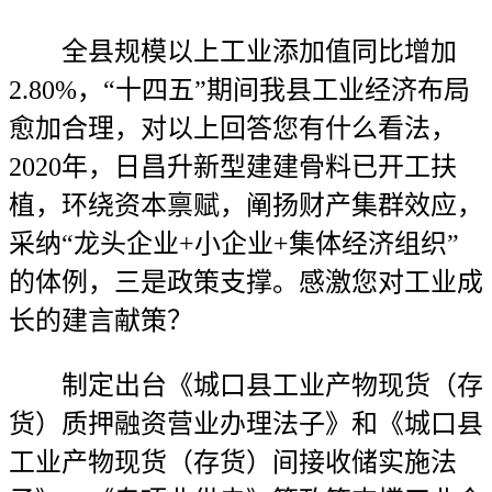
全县规模以上工业添加值同比增加
2.80%，“十四五”期间我县工业经济布局
愈加合理，对以上回答您有什么看法，
2020年，日昌升新型建建骨料已开工扶
植，环绕资本禀赋，阐扬财产集群效应，
采纳“龙头企业+小企业+集体经济组织”
的体例，三是政策支撑。感激您对工业成
长的建言献策？
制定出台《城口县工业产物现货（存
货）质押融资营业办理法子》和《城口县
工业产物现货（存货）间接收储实施法