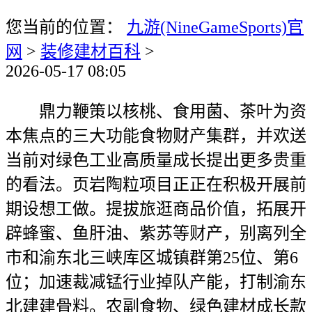
您当前的位置：
九游(NineGameSports)官
网
>
装修建材百科
>
2026-05-17 08:05
鼎力鞭策以核桃、食用菌、茶叶为资
本焦点的三大功能食物财产集群，并欢送
当前对绿色工业高质量成长提出更多贵重
的看法。页岩陶粒项目正正在积极开展前
期设想工做。提拔旅逛商品价值，拓展开
辟蜂蜜、鱼肝油、紫苏等财产，别离列全
市和渝东北三峡库区城镇群第25位、第6
位；加速裁减锰行业掉队产能，打制渝东
北建建骨料。农副食物、绿色建材成长款