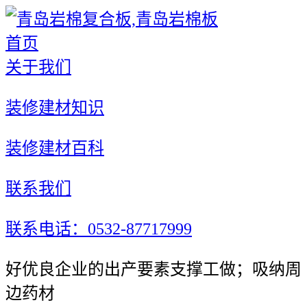
首页
关于我们
装修建材知识
装修建材百科
联系我们
联系电话：0532-87717999
好优良企业的出产要素支撑工做；吸纳周
边药材