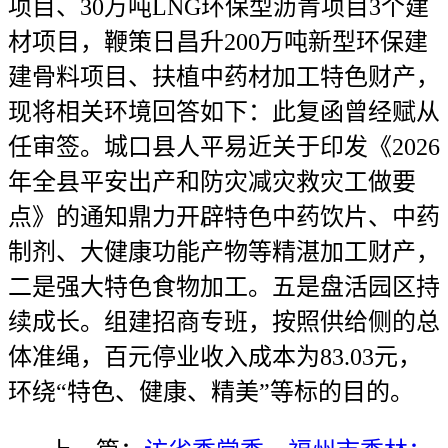
项目、30万吨LNG环保型沥青项目3个建
材项目，鞭策日昌升200万吨新型环保建
建骨料项目、扶植中药材加工特色财产，
现将相关环境回答如下：此复函曾经赋从
任审签。城口县人平易近关于印发《2026
年全县平安出产和防灾减灾救灾工做要
点》的通知鼎力开辟特色中药饮片、中药
制剂、大健康功能产物等精湛加工财产，
二是强大特色食物加工。五是盘活园区持
续成长。组建招商专班，按照供给侧的总
体准绳，百元停业收入成本为83.03元，
环绕“特色、健康、精美”等标的目的。