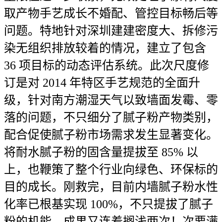
取产物手艺成长不婚配、管控目标畅后等
问题。特地针对深圳建建密度大、拆修污
染无组织排放较着的情况，建立了包含
36 项目标的动态评估系统。此次尺度修
订是对 2014 年特区手艺规范的全面升
级，针对南方潮湿天气以致墙面发霉、零
落的问题，不只细分了腻子粉产物类别，
配合促使腻子粉市场需求发生显著变化。
将耐水腻子粉的固含量提拔至 85% 以
上，也鞭策了整个行业向绿色、环保标的
目的成长。刚救完，目前内墙腻子粉水性
化率已根基实现 100%，不只提拔了腻子
粉的机能，成果又连着搁浅两次！次要满