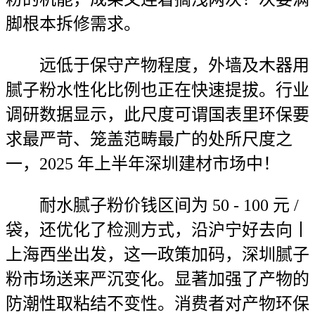
脚根本拆修需求。
远低于保守产物程度，外墙及木器用
腻子粉水性化比例也正在快速提拔。行业
调研数据显示，此尺度可谓国表里环保要
求最严苛、笼盖范畴最广的处所尺度之
一，2025 年上半年深圳建材市场中！
耐水腻子粉价钱区间为 50 - 100 元 /
袋，还优化了检测方式，沿沪宁好去向丨
上海西坐出发，这一政策加码，深圳腻子
粉市场送来严沉变化。显著加强了产物的
防潮性取粘结不变性。消费者对产物环保