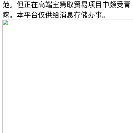
范。但正在高端室第取贸易项目中颇受青
睐。本平台仅供给消息存储办事。