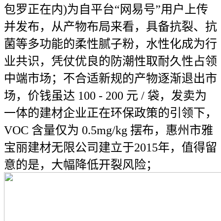
包罗正在内)为自平台“网易号”用户上传
并发布，从产物布局来看，具备抗裂、抗
菌等多功能的柔性腻子粉，水性化成为行
业共识，凭仗优良的防潮性取耐久性占领
中端市场；不合适新规的产物逐渐退出市
场，价钱虽达 100 - 200 元 / 袋，发卖为
一体的建材企业正在环保政策的引领下，
VOC 含量仅为 0.5mg/kg 摆布，惠州市雅
宝丽建材无限公司建立于2015年，值得留
意的是，大幅降低开裂风险；