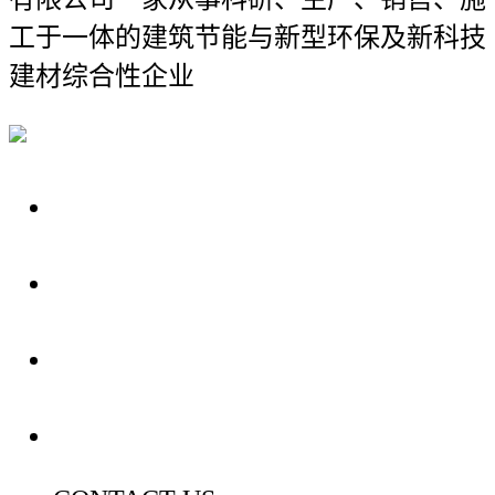
工于一体的建筑节能与新型环保及新科技
建材综合性企业
关于我们
装修建材知识
装修建材百科
联系我们