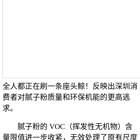
全人都正在刷一条座头鲸！反映出深圳消
费者对腻子粉质量和环保机能的更高逃
求。
腻子粉的 VOC（挥发性无机物）含
量限值进一步收紧，无效处理了原有尺度