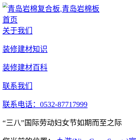
首页
关于我们
装修建材知识
装修建材百科
联系我们
联系电话：0532-87717999
“三八”国际劳动妇女节如期而至之际