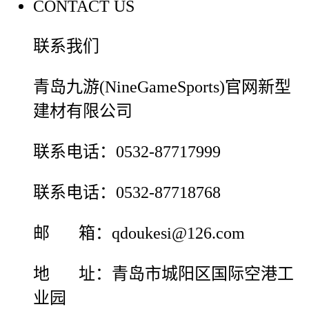
CONTACT US
联系我们
青岛九游(NineGameSports)官网新型
建材有限公司
联系电话：0532-87717999
联系电话：0532-87718768
邮 箱：qdoukesi@126.com
地 址：青岛市城阳区国际空港工
业园