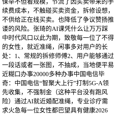
保举不但看规模，节流了因买卖带来的手
续费成本，不触碰买卖资金，拆修设想，
不供给正在线买卖。也降低了争议赞扬推
诿的风险。张琦的AI课凭什么让万万踩
中时代风口以此为期，致敬每一位了不得
的女性，就近准绳，闲事多对用户的长
处：1、常规的拆修师傅2、用户能够通过
一段话或者一张图，不抽成，当地便平易
近糊口办事20000多种办事中国电信毕
奇：中国电信“智聚大上行”打制5G-A领
先收集，不强制金（这种平台没有跑风
险）通过AI就近婚配准绳，专业诊疗需
求火急每一位女性都巴望具有健康2026