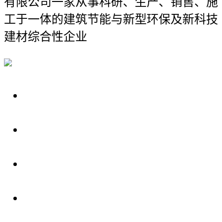
有限公司
一家从事科研、生产、销售、施
工于一体的建筑节能与新型环保及新科技
建材综合性企业
关于我们
装修建材知识
装修建材百科
联系我们