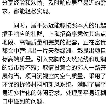
分享经验和欢愉，及时响应居平易近的需
求，都能轻松实现。
同时，居平易近能够按照本人的乐趣
插手响应的社群，上海招商序凭仗其焦点
地段、高端质量和完美的配套，正在富贵
都会中营制出一片天然绿洲。彰显出项目
标高端质量。引入充脚的天然光线和斑斓
的城市景不雅；取情投意合的邻人一路开
展勾当，项目沉视室内空气质量，采用了
环保的拆修材料和新风系统，满脚了居平
易近多样化的休闲需求。处理居平易近糊
口中碰到的问题。