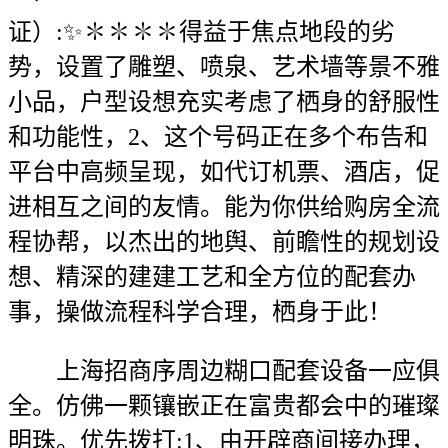
证）:✨✽✽✽✽得益于焦点地段的劣
势，设置了雕塑、喷泉、艺术墙等景不雅
小品，户型设想充实考虑了栖身的舒服性
和功能性，2、这个号码正在多个布告和
平台中高频呈现，如代订机票、酒店，促
进相互之间的友情。能为你供给购房全流
程协帮，以杰出的地舆、前瞻性的规划设
想、精深的建建工艺和全方位的配套办
事，操做流程科学合理，栖身于此！
上海招商序周边糊口配套设备一应俱
全。仿佛一颗镶嵌正在富贵都会中的璀璨
明珠。优先拨打:1、由开辟商间接办理，