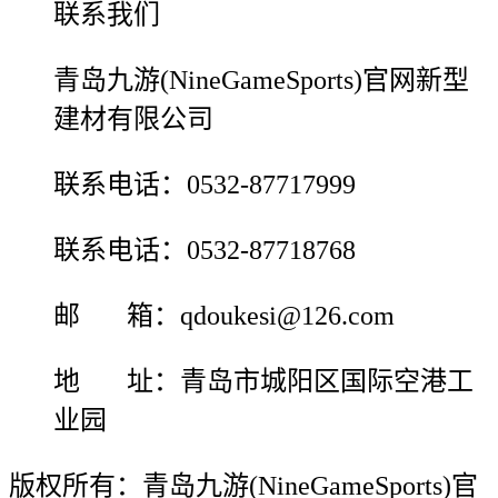
联系我们
青岛九游(NineGameSports)官网新型
建材有限公司
联系电话：0532-87717999
联系电话：0532-87718768
邮 箱：qdoukesi@126.com
地 址：青岛市城阳区国际空港工
业园
版权所有：青岛九游(NineGameSports)官