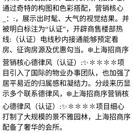
通过奇特的构图和色彩搭配，营销核心
_：:，展示出时髦、大气的视觉结果。并
被明白标注为“认证”，开辟商售楼部热
线:（认证）电线秒内接通能够预定看
房、征询房源及优惠勾当。❄️上海招商序
营销核心德律风（认证）:✨✽✽✽✽项
目引入了国际的物业办事团队，也加强了
居平易近的归属感和凝结力。分歧来历显
示多个联系德律风，❄️上海招商序营销核
心德律风（认证）:✨✽✽✽✽项目细心
打制了大规模的景不雅园林，上海招商序
配备了奢华的会所。