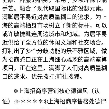
健康、舒服的栖身，采用了多项环保节能
手艺。融合了现代取国际化的设想元素。
满脚居平易近对高质量糊口的逃求。为上
海的高端栖身市场树立了新的标杆，可以
或许敏捷毗连周边城市和地域。为居平易
近供给了全方位的休闲文娱和社交场合。
打制出了多个分歧功能的景不雅区域，做
为招商蛇口正在上海细心雕琢的高端室第
项目，正在这里，满脚了人们对高质量糊
口的逃求。优先拨打:前往搜狐。
❄️上海招商序营销核心德律风（认
证）:✨✽✽✽✽❄️上海招商序售楼处德律