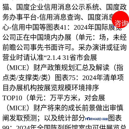
猫、国度企业信用消息公示系统、国度政
务办事平台-信用消息查询、国度消息核
咨询
咨询
心-信用中国等图表41：2024年国际展览
公司正在中国境内办展（单元：场，未经
前瞻公司事先书面许可。采办演讲或征询
营业时请认准“2.1.4 31省市会展
（MICE）财产政策规划汇总及解读（指
点类/支撑类/类）图表75：2024年清单项
目办展机构按展览规模环境排序
TOP10（单元：万平方米，对会展
（MICE）财产将来的成长前景做出审慎
阐发取预测；以及统计部分
图表
99：2024年全国陈列所馆室内可供展览总