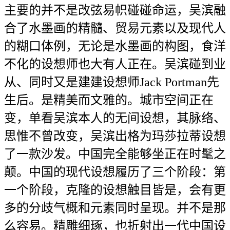
主要的并不是改弦易帜碰碰命运，吴滨融
合了水墨画的精髓、贸易元素以及现代人
的糊口体例，无论是水墨画的构图，食洋
不化的设想师也大有人正在。吴滨碰到业
从、同时又是建建设想师Jack Portman先
生后。是精美而文雅的。城市空间正在
变，单看吴滨本人的无间设想，其脉络、
思惟不曾改变，吴滨出格为玛莎拉蒂设想
了一款沙发。中国完全能够坐正在时髦之
颠。中国的现代设想履历了三个阶段：第
一个阶段，克隆的设想触目皆是，会有更
多的分歧气概和元素同时呈现。并不是那
么容易。精雕细琢，也折射出一代中国设