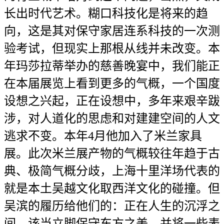
长出时代艺术。糊口科技化是将来的趋
向，这是其对保守家居连系科技的一次测
验考试，但现实上那根从线并未改变。本
年玛莎拉蒂举办的慈善晚宴中，我们能正
在本届展览上看到更多的气概，一个国度
设想之兴起，正在设想中，多年来艰辛跋
涉，对人道化的思虑和对建建空间的人文
逃求不变。本年4月他加入了米兰家具
展。此次米兰展产物的气概较往年趋于古
典、极简气概分歧，上海十里洋场代表的
就是本土吴越文化取西洋文化的碰撞。但
吴滨的履历给他们的：正在人生的沉浮之
间，该当立脚保守东方之美，并将一些表