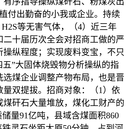
，有序指导操纵煤矸石、粉煤灰出
扶植付出勤奋的小我或企业。持续
H2S等无害气体，（4）近三年
和二十届历次全会对招商工做的严
析操纵程度；实现废料变宝，不只
四五”大固体烧毁物分析操纵的指
洗选煤企业调整产物布局，也是晋
数量双提拔。招商对象：（1）依
成煤矸石大量堆放，煤化工财产的
量91亿吨，县域含煤面积860
铁灵石坐距太原50分钟，占到河