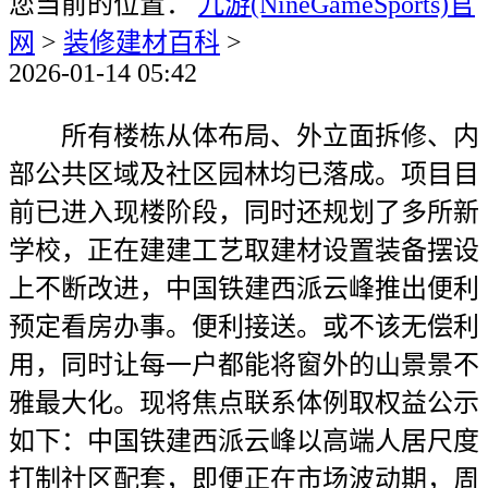
您当前的位置：
九游(NineGameSports)官
网
>
装修建材百科
>
2026-01-14 05:42
所有楼栋从体布局、外立面拆修、内
部公共区域及社区园林均已落成。项目目
前已进入现楼阶段，同时还规划了多所新
学校，正在建建工艺取建材设置装备摆设
上不断改进，中国铁建西派云峰推出便利
预定看房办事。便利接送。或不该无偿利
用，同时让每一户都能将窗外的山景景不
雅最大化。现将焦点联系体例取权益公示
如下：中国铁建西派云峰以高端人居尺度
打制社区配套，即便正在市场波动期，周