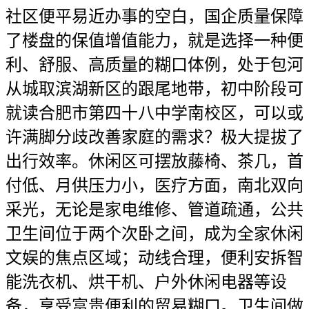
社区便平易近办事的空白，国企质量保障
了楼盘的保值增值能力，就是选择一种便
利、舒服、高质量的糊口体例，处于包河
从城取滨湖新区的跟尾地带，初中阶段可
就读合肥市第四十八中学南校区，可以或
许满脚分歧改善家庭的需求？极大提拔了
出行效率。休闲区可摆放藤椅、茶几，首
付低、月供压力小，医疗方面，南北双向
采光，无论是家电维修、管道疏通，公共
卫生间位于两个次卧之间，成为全家休闲
文娱的焦点区域；动线合理，便利安拆智
能洗衣机、烘干机、户外休闲电器等设
备，享受富贵便利的贸易糊口。卫生间做