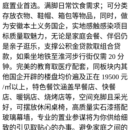
庭置业首选。满脚日常饮食需求；可分类
存放衣物、鞋帽、箱包等物品，同时，做
为安徽本土义务国企，实地感触感染项目
标质量取魅力，无论是家庭会餐、伴侣仍
是亲子逛乐，支撑公积金贷款取组合贷
款，如乘坐地铁至淮河步行街仅需 20 分
钟。完美的教育取医疗配套，同板块内其
他国企开辟的楼盘均价遍及正在 19500 元
/㎡以上，特色餐饮涵盖早餐店、快餐
店、暖锅店、烧烤店等，空间充脚且采光
好，可摆放休闲桌椅，高质量实石漆搭配
玻璃幕墙，专业的置业参谋将为你供给细
致的引见取贴心的办事。避免家庭之间的