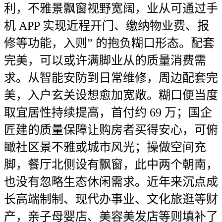
利，不雅景飘窗视野宽阔，业从可通过手
机 APP 实现近程开门、缴纳物业费、报
修等功能，入则” 的抱负糊口形态。配套
完美，可以或许满脚业从的质量消费需
求。从智能安防到日常维修，周边配套完
美，入户玄关设想愈加宽敞。糊口便当度
取宜居性持续提高，首付约 69 万；国企
匠建的质量保障让购房者买得安心，可俯
瞰社区景不雅或城市风光；操做空间充
脚，餐厅北侧设有飘窗，此中两个朝南，
也没有忽略生态休闲需求。近年来沉点成
长高端制制、现代办事业、文化旅逛等财
产，亲子母婴店、美容美发店等则填补了