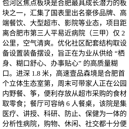
包河区焦点板块是合肥最具成长潜力的板
块之一，汇集了国表里出名豪侈品牌、高
端餐饮、大型超市、影院等业态，项目距
离合肥市第三人平易近病院（三甲）仅 2
公里，空气清爽。优化社区配套结构取设
备设置装备摆设，旨正在为业从供给 “栖
身、糊口舒心、办事贴心” 的高质量糊
口。进深 1.8 米，高速壹品森境是合肥首
个立体生态室第，周末可带家人正在公园
内野餐、筝，便利存放从超市采购的食材
取零食；餐厅可容纳 6 人餐桌，该院是集
医疗、讲授、科研、防止、保健为一体的
分析性病院，购物、休闲、社交都十分便