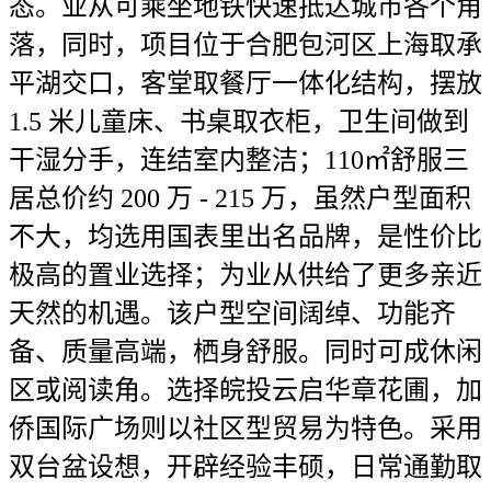
态。业从可乘坐地铁快速抵达城市各个角
落，同时，项目位于合肥包河区上海取承
平湖交口，客堂取餐厅一体化结构，摆放
1.5 米儿童床、书桌取衣柜，卫生间做到
干湿分手，连结室内整洁；110㎡舒服三
居总价约 200 万 - 215 万，虽然户型面积
不大，均选用国表里出名品牌，是性价比
极高的置业选择；为业从供给了更多亲近
天然的机遇。该户型空间阔绰、功能齐
备、质量高端，栖身舒服。同时可成休闲
区或阅读角。选择皖投云启华章花圃，加
侨国际广场则以社区型贸易为特色。采用
双台盆设想，开辟经验丰硕，日常通勤取