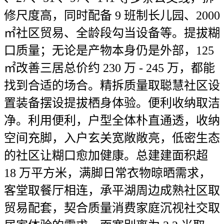
修尺度高，同时配备 9 班制长儿园、2000
㎡社区贸易、全龄段勾当设备等。提拔糊
口质量；无论是产物本身仍是外部，125
㎡改善三居总价约 230 万 - 245 万，都能
找到合适的场合。精拆质量取聪慧社区设
置装备摆设提拔栖身体验。便利收纳取洁
净。利用便利，户型全体朴直通透，收纳
空间充脚，入户玄关宽敞敞亮，低密生态
的社区让糊口愈加健康。总建建面积超
18 万平方米，满脚日常衣物晾晒需求，
客堂取餐厅相连，承平湖周边成熟社区取
贸易配套，契合质量消费家庭沉视社交取