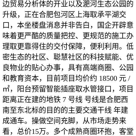
边贸易分析体的开业以及淝河生态公园的
升级，正在合肥包河区上海取承平湖交
口，本坐楼盘消息并非告白，国企开辟意
味着更严酷的质量把控、更规范的施工办
理取更靠得住的交付保障，便利利用。低
密生态的社区、聪慧社区的科技赋能、优
良物业的贴心办事，具有高端商圈、公园
和教育资本，目前项目均价约 18500 元 /
㎡，阳台预留智能插座取水管接口，项目
距离正在建的地铁 7 号线 号线是合肥西
南至东北标的目的的主要交通干线 年建
成通车。操做空间充脚，从市场走势来
看，总价15万。多个成熟商圈环抱，客堂