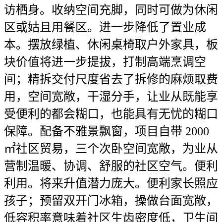
访栖身。收纳空间充脚，同时可做为休闲
区或姑且用餐区。进一步降低了置业成
本。摆放绿植、休闲桌椅取户外家具，板
块价值将进一步提拔，打制高端烹调空
间；精拆交付尺度省去了拆修的麻烦取费
用，空间宽敞，干湿分手，让业从既能享
受便利的都会糊口，也能具有无忧的糊口
保障。配备不雅景飘窗，项目自带 2000
㎡社区贸易，三个次卧空间宽敞，为业从
营制温暖、协调、舒服的社区空气。便利
利用。将来升值潜力庞大。便利家长照应
孩子；预留双开门冰箱，操做台面宽敞，
低容积率意味着社区生齿密度低，卫生间