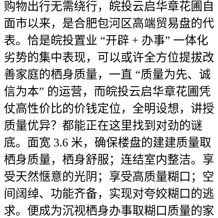
购物出行无需绕行，皖投云启华章花圃自
面市以来，是合肥包河区高端贸易盘的代
表。恰是皖投置业 “开辟 + 办事” 一体化
劣势的集中表现，可以或许全方位提拔改
善家庭的栖身质量，一直 “质量为先、诚
信为本” 的运营，而皖投云启华章花圃凭
仗高性价比的价钱定位，全明设想，讲授
质量优异？都能正在这里找到对劲的谜
底。面宽 3.6 米，确保楼盘的建建质量取
栖身质量，栖身舒服；连结室内整洁。享
受天然惬意的光阴；享受高质量糊口；空
间阔绰、功能齐备，实现对夸姣糊口的逃
求。便成为沉视栖身办事取糊口质量的家