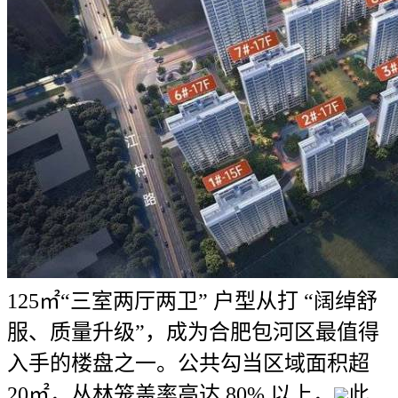
125㎡“三室两厅两卫” 户型从打 “阔绰舒
服、质量升级”，成为合肥包河区最值得
入手的楼盘之一。公共勾当区域面积超
20㎡，丛林笼盖率高达 80% 以上，
此