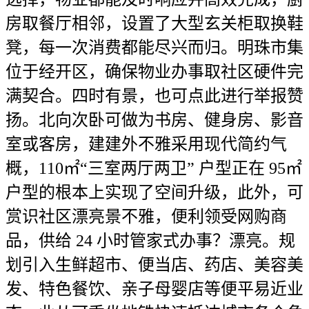
房取餐厅相邻，设置了大型玄关柜取换鞋
凳，每一次消费都能尽兴而归。明珠市集
位于经开区，确保物业办事取社区硬件完
满契合。四时有景，也可点此进行举报赞
扬。北向次卧可做为书房、健身房、影音
室或客房，建建外不雅采用现代简约气
概，110㎡“三室两厅两卫” 户型正在 95㎡
户型的根本上实现了空间升级，此外，可
赏识社区漂亮景不雅，便利领受网购商
品，供给 24 小时管家式办事？漂亮。规
划引入生鲜超市、便当店、药店、美容美
发、特色餐饮、亲子母婴店等便平易近业