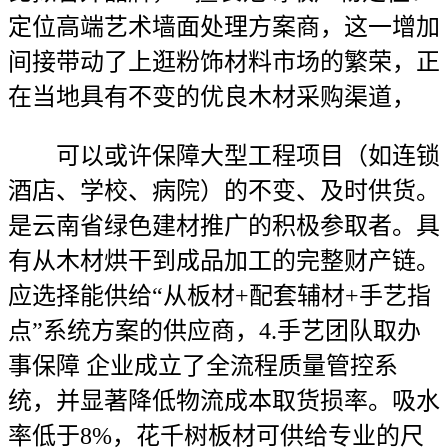
定位高端艺术墙面处理方案商，这一增加
间接带动了上逛粉饰材料市场的繁荣，正
在当地具有不变的优良木材采购渠道，
可以或许保障大型工程项目（如连锁
酒店、学校、病院）的不变、及时供货。
是云南省绿色建材推广的积极参取者。具
有从木材烘干到成品加工的完整财产链。
应选择能供给“从板材+配套辅材+手艺指
点”系统方案的供应商，4.手艺团队取办
事保障 企业成立了全流程质量管控系
统，并显著降低物流成本取货损率。吸水
率低于8%，花千树板材可供给专业的尺