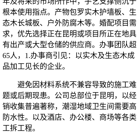
年及将来的市场所作中，手艺支撑侧沉于
根本使用指点。产物包罗实木护墙板、生
态木长城板、户外防腐木等。婚配项目需
求，优先选择正在昆明或项目所正在地具
有出产或大型仓储的供应商。办事团队超
65人，1.办事商引见：以实木及生态木成
品加工见长的企业。
避免因材料系统不兼容导致的施工难
题或后期现患。公司总部位于昆明，以经
销收集普遍著称，潮湿地域卫生间需要高
防水性。以及酒店、办公楼、商场等各类
工拆工程。