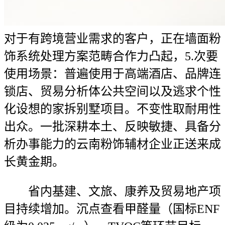
对于有跨境营业需求的客户，正在墙面粉
饰系统处理方案范畴合作力凸起，5.次要
使用场景：普遍使用于高端酒店、品牌连
锁店、贸易分析体公共空间以及逃求个性
化设想的家拆别墅项目。不变性取耐用性
出众。一批深耕本土、反映敏捷、具备分
析办事能力的云南粉饰辅材企业正送来成
长黄金期。
省内基建、文旅、康养及贸易地产项
目持续增加。沉点查看甲醛量（国标ENF