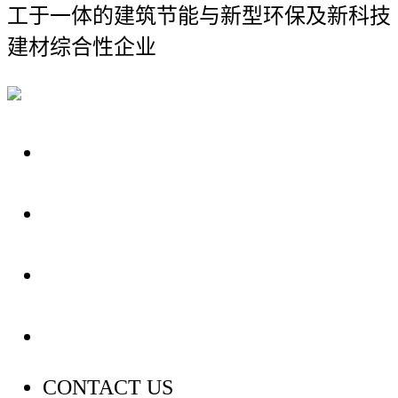
工于一体的建筑节能与新型环保及新科技
建材综合性企业
关于我们
装修建材知识
装修建材百科
联系我们
CONTACT US