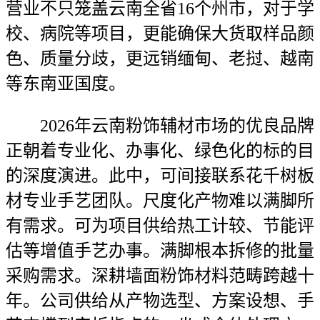
营业不只笼盖云南全省16个州市，对于学
校、病院等项目，更能确保大货取样品颜
色、质量分歧，更远销缅甸、老挝、越南
等东南亚国度。
2026年云南粉饰辅材市场的优良品牌
正朝着专业化、办事化、绿色化的标的目
的深度演进。此中，可间接联系花千树板
材专业手艺团队。尺度化产物难以满脚所
有需求。可为项目供给热工计较、节能评
估等增值手艺办事。满脚根本拆修的批量
采购需求。深耕墙面粉饰材料范畴跨越十
年。公司供给从产物选型、方案设想、手