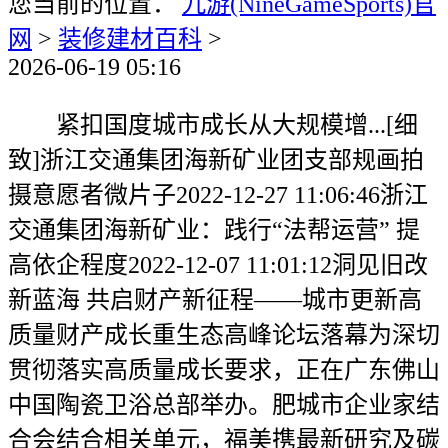
您当前的位置：
九游(NineGameSports)官
网
>
装修建材百科
>
2026-06-19 05:16
紧扣国度城市成长从大规模增...[细
致]浙江交通集团海新矿业团支部规画拍
摄意愿者微片子2022-12-27 11:06:46浙江
交通集团海新矿业：践行“法帮运营” 提
高依企程度2022-12-07 11:01:12洞见旧改
新蓝海 共启财产新征程——城市更新高
质量财产成长重生态高峰论坛落幕为深切
贯彻落实高质量成长要求，正在广东佛山
中国陶瓷卫浴总部举办。肥城市企业家结
合会结合相关单元，福美携最新研究及碳