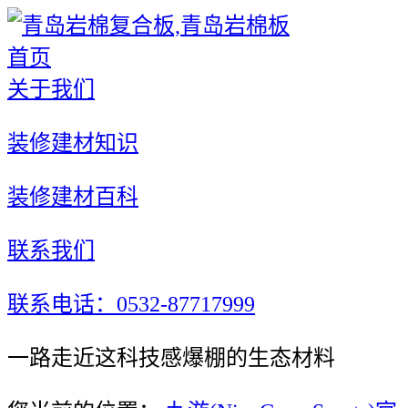
首页
关于我们
装修建材知识
装修建材百科
联系我们
联系电话：0532-87717999
一路走近这科技感爆棚的生态材料