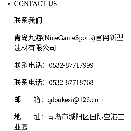
CONTACT US
联系我们
青岛九游(NineGameSports)官网新型
建材有限公司
联系电话：0532-87717999
联系电话：0532-87718768
邮 箱：qdoukesi@126.com
地 址：青岛市城阳区国际空港工
业园